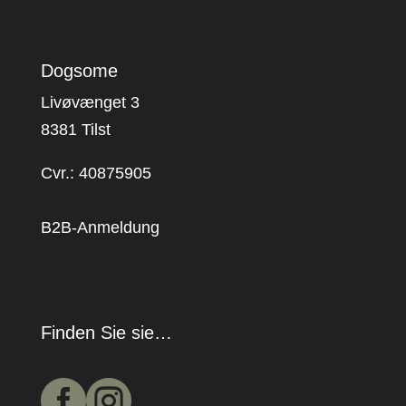
Dogsome
Livøvænget 3
8381 Tilst
Cvr.: 40875905
B2B-Anmeldung
Finden Sie sie…

