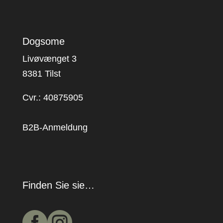
Dogsome
Livøvænget 3
8381 Tilst
Cvr.: 40875905
B2B-Anmeldung
Finden Sie sie…

