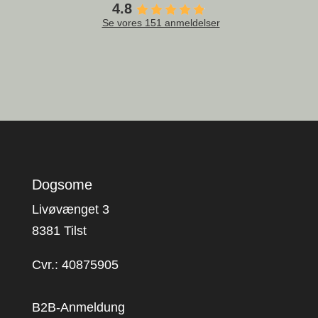
4.8
Se vores 151 anmeldelser
Dogsome
Livøvænget 3
8381 Tilst
Cvr.: 40875905
B2B-Anmeldung