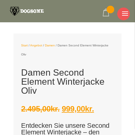
Start
/
Angebot
/
Damen
/
Damen Second Element Winterjacke
Oliv
Damen Second
Element Winterjacke
Oliv
Ursprünglicher
Aktueller
2.495,00
kr.
999,00
kr.
Preis
Preis
Entdecken Sie unsere Second
war:
ist:
Element Winterjacke – den