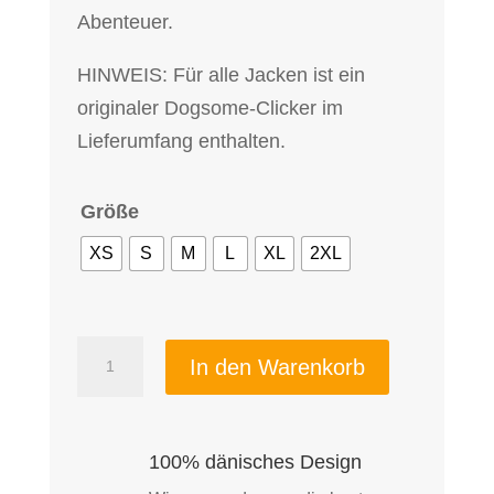
Abenteuer.
HINWEIS: Für alle Jacken ist ein
originaler Dogsome-Clicker im
Lieferumfang enthalten.
Größe
XS
S
M
L
XL
2XL
Damen
In den Warenkorb
Second
Element
Winterjacke
100% dänisches Design
Oliv