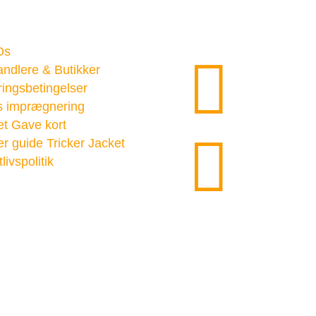
nks
Find os her…
Os

ndlere & Butikker
ingsbetingelser
s imprægnering
et Gave kort

r guide Tricker Jacket
livspolitik