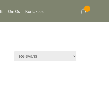
2B
Om Os
Kontakt os