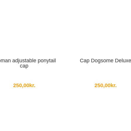
man adjustable ponytail
Cap Dogsome Delux
cap
250,00
kr.
250,00
kr.