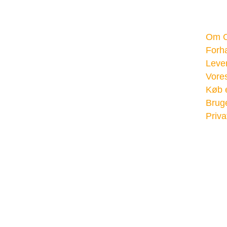
Dogsome
Quick Li
Om 
Koldkærvej 2
Forha
8530 Hjortshøj, Mejlby
Lever
Vore
Cvr.: 40875905
Køb 
B2B Log ind
Bruge
Privat