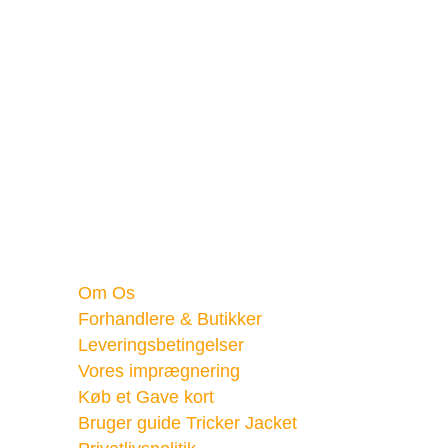
Dogsome
Koldkærvej 2
8530 Hjortshøj, Mejlby
Cvr.: 40875905
B2B Log ind
Quick Links
Om Os
Forhandlere & Butikker
Leveringsbetingelser
Vores imprægnering
Køb et Gave kort
Bruger guide Tricker Jacket