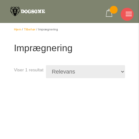
Hjem
/
Tilbehør
/
Imprægnering
Imprægnering
Viser 1 resultat