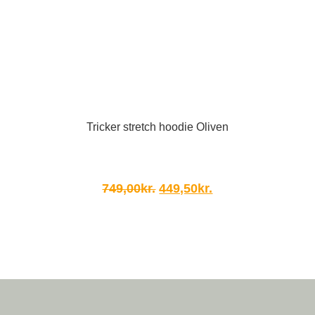
Tricker stretch hoodie Oliven
Ursprünglicher
Aktueller
749,00
kr.
449,50
kr.
Preis
Preis
war:
ist:
749,00kr.
449,50kr..