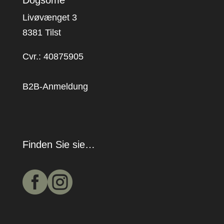
Livøvænget 3
8381 Tilst
Cvr.: 40875905
B2B-Anmeldung
Finden Sie sie…

