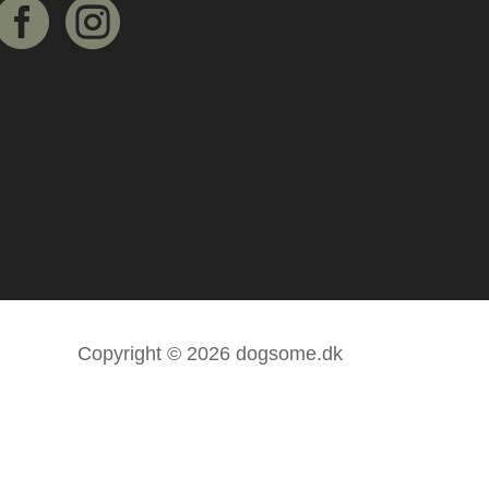


Copyright © 2026 dogsome.dk