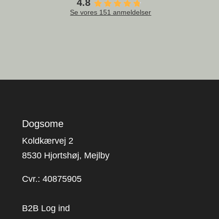
4.8
Se vores 151 anmeldelser
Dogsome
Koldkærvej 2
8530 Hjortshøj, Mejlby
Cvr.: 40875905
B2B Log ind