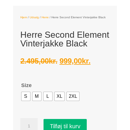
Hjem
/
Udsalg
/
Herre
/
Herre Second Element Vinterjakke Black
Herre Second Element
Vinterjakke Black
Den
Den
2.495,00
kr.
999,00
kr.
oprindelige
aktuelle
pris
pris
Size
var:
er:
2.495,00kr..
999,00kr..
S
M
L
XL
2XL
Herre
Tilføj til kurv