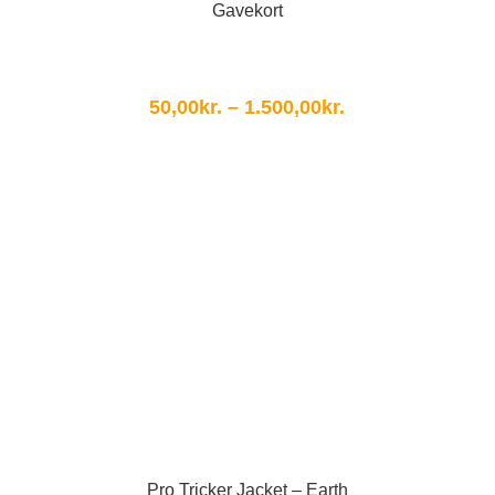
Gavekort
Prisinterval:
50,00
kr.
–
1.500,00
kr.
50,00kr.
til
1.500,00kr.
Pro Tricker Jacket – Earth