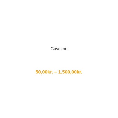
Gavekort
Prisinterval:
50,00
kr.
–
1.500,00
kr.
50,00kr.
til
1.500,00kr.