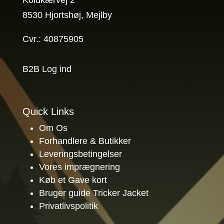
Koldkærvej 2
8530 Hjortshøj, Mejlby
Cvr.: 40875905
B2B Log ind
Quick Links
Om Os
Forhandlere & Butikker
Leveringsbetingelser
Vores imprægnering
Køb et Gave kort
Bruger guide Tricker Jacket
Privatlivspolitik