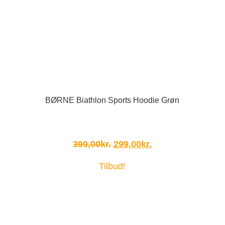
BØRNE Biathlon Sports Hoodie Grøn
Den
Den
399,00
kr.
299,00
kr.
oprindelige
aktuelle
Tilbud!
pris
pris
var:
er:
399,00kr..
299,00kr..