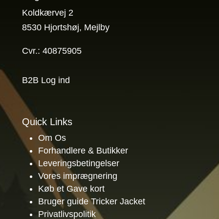
Koldkærvej 2
8530 Hjortshøj, Mejlby
Cvr.: 40875905
B2B Log ind
Quick Links
Om Os
Forhandlere & Butikker
Leveringsbetingelser
Vores imprægnering
Køb et Gave kort
Bruger guide Tricker Jacket
Privatlivspolitik