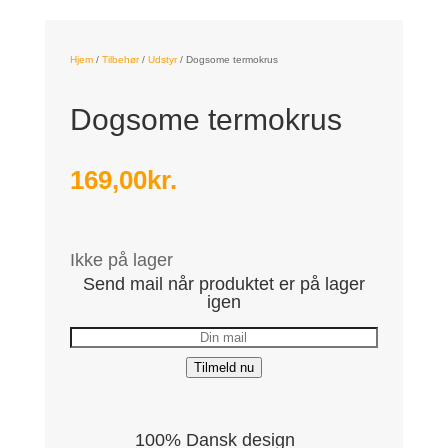
Hjem
/
Tilbehør
/
Udstyr
/
Dogsome termokrus
Dogsome termokrus
169,00
kr.
Ikke på lager
Send mail når produktet er på lager
igen
Tilmeld nu
100% Dansk design