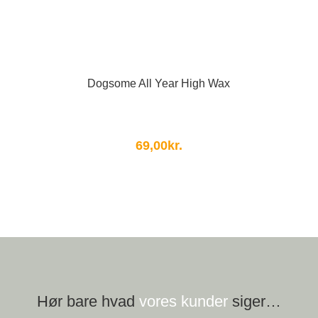
Dogsome All Year High Wax
69,00
kr.
Hør bare hvad
vores kunder
siger…